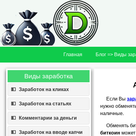
Главная
Блог => Виды зар
Виды заработка
Заработок на кликах
Если Вы
зар
Заработок на статьях
нужно обменять
наличные.
Комментарии за деньги
Обменять би
Заработок на вводе капчи
биткоин
может 