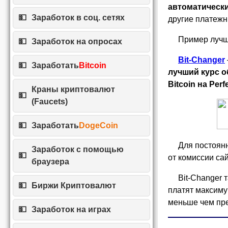
автоматически
Заработок в соц. сетях
другие платежн
Пример лучш
Заработок на опросах
Bit-Changer
Заработать
Bitcoin
лучший курс об
Bitcoin на Per
Краны криптовалют
(Faucets)
Заработать
DogeCoin
Для постоянн
Заработок с помощью
от комиссии сай
браузера
Bit-Changer 
Биржи Криптовалют
платят максиму
меньше чем пр
Заработок на играх