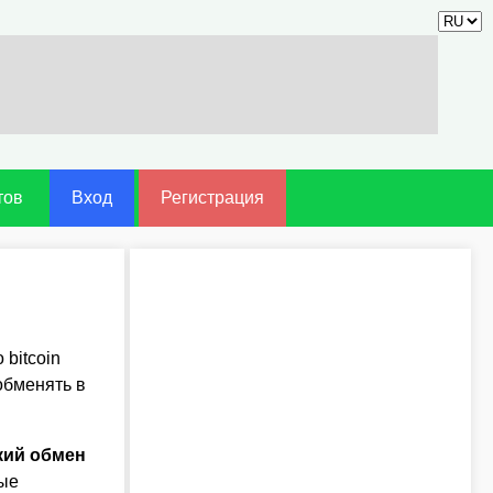
тов
Вход
Регистрация
 bitcoin
обменять в
кий обмен
рые