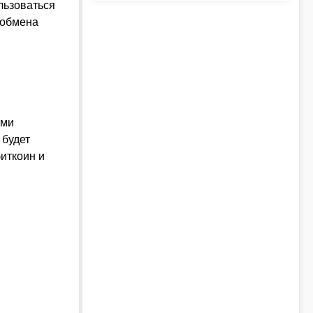
льзоваться
 обмена
ями
 будет
иткоин и