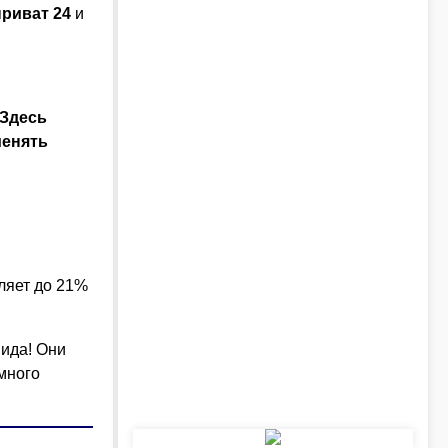
приват 24
и
Здесь
менять
ляет до 21%
мида! Они
много